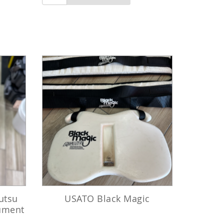
utsu
USATO Black Magic
rument