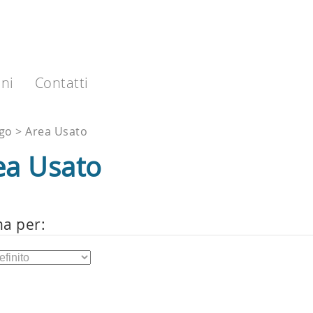
ni
Contatti
ogo
Area Usato
ea Usato
na per: