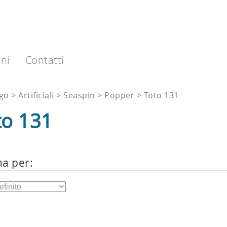
ni
Contatti
ogo
Artificiali
Seaspin
Popper
Toto 131
to 131
na per: