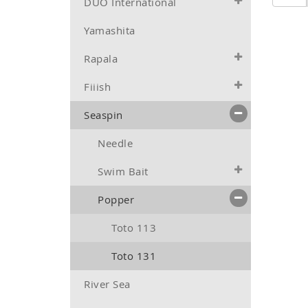
DUO International
Yamashita
Rapala
Fiiish
Seaspin
Needle
Swim Bait
Popper
Toto 113
Toto 131
River Sea