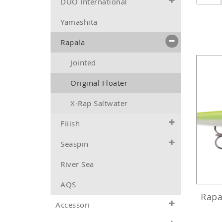
DUO International
Yamashita
Rapala
Jointed
Original Floater
X-Rap Saltwater
Fiiish
Seaspin
River Sea
AQS
Rapa
Accessori