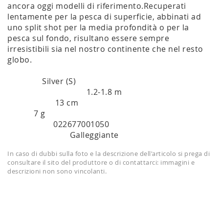
ancora oggi modelli di riferimento.Recuperati
lentamente per la pesca di superficie, abbinati ad
uno split shot per la media profondità o per la
pesca sul fondo, risultano essere sempre
irresistibili sia nel nostro continente che nel resto
globo.
Silver (S)
COLORE:
1.2-1.8 m
PROFONDITÀ DI AZIONE:
13 cm
LUNGHEZZA:
7 g
PESO:
022677001050
ARTICOLO #:
Galleggiante
GALLEGGIABILITÀ:
In caso di dubbi sulla foto e la descrizione dell'articolo si prega di
consultare il sito del produttore o di contattarci: immagini e
descrizioni non sono vincolanti.