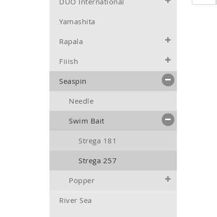
DUO International
Yamashita
Rapala
Fiiish
Seaspin
Needle
Swim Bait
Strega 181
Strega 257
Popper
River Sea