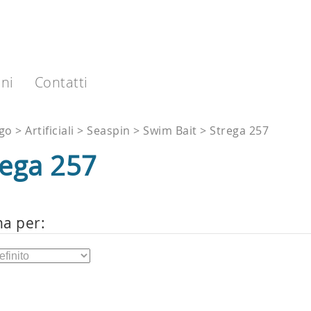
ni
Contatti
ogo
Artificiali
Seaspin
Swim Bait
Strega 257
rega 257
na per: