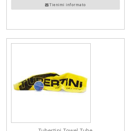
Tienimi informato
Tubertini Towel Tube