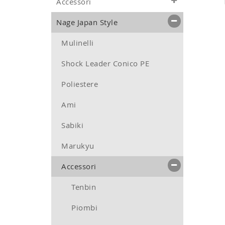
Accessori
Nage Japan Style
Mulinelli
Shock Leader Conico PE
Poliestere
Ami
Sabiki
Marukyu
Accessori
Tenbin
Piombi