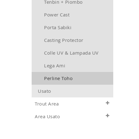
Tenbin + Piombo
Power Cast
Porta Sabiki
Casting Protector
Colle UV & Lampada UV
Lega Ami
Perline Toho
Usato
Trout Area
Area Usato