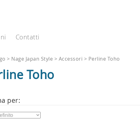
ni
Contatti
ogo
Nage Japan Style
Accessori
Perline Toho
rline Toho
na per: