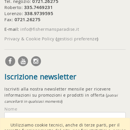
Tel. negozio:
0721.26275
Roberto:
335.7469231
Lorenzo:
338.9739595
Fax:
0721.26275
E-mail:
info@fishermansparadise.it
Privacy & Cookie Policy
(
gestisci preferenze
)
Iscrizione newsletter
Iscriviti alla nostra newsletter mensile per ricevere
informazioni su promozioni e prodotti in offerta (
potrai
)
cancellarti in qualsiasi momento
Nome
Utilizziamo cookie tecnici, anche di terze parti, per il
Email