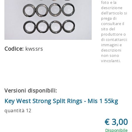
foto e la
descrizione
dell'articolo si
prega di
consultare il
sito del
produttore o
di contattarci:
immagini e
Codice:
kwssrs
descrizioni
non sono
vincolanti.
Versioni disponibili:
Key West Strong Split Rings - Mis 1 55kg
quantità 12
€ 3,00
Disponibile