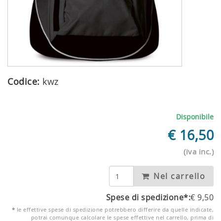
Codice:
kwz
Disponibile
€
16,50
(iva inc.)
Nel carrello
Spese di spedizione*:
€
9,50
*
le effettive spese di spedizione potrebbero differire da quelle indicate,
potrai comunque calcolare le spese effettive nel carrello, prima di