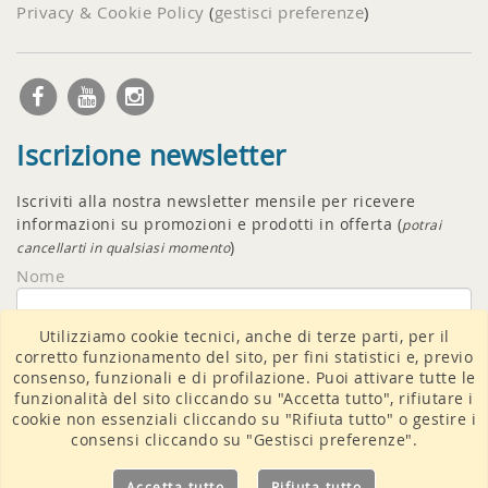
Privacy & Cookie Policy
(
gestisci preferenze
)
Iscrizione newsletter
Iscriviti alla nostra newsletter mensile per ricevere
informazioni su promozioni e prodotti in offerta (
potrai
)
cancellarti in qualsiasi momento
Nome
Utilizziamo cookie tecnici, anche di terze parti, per il
Email
corretto funzionamento del sito, per fini statistici e, previo
consenso, funzionali e di profilazione. Puoi attivare tutte le
funzionalità del sito cliccando su "Accetta tutto", rifiutare i
cookie non essenziali cliccando su "Rifiuta tutto" o gestire i
consensi cliccando su "Gestisci preferenze".
Accetto il
trattamento dati
Accetta tutto
Rifiuta tutto