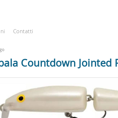
ni
Contatti
go
pala Countdown Jointed