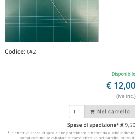
Codice:
t#2
Disponibile
€
12,00
(iva inc.)
Nel carrello
Spese di spedizione*:
€
9,50
*
le effettive spese di spedizione potrebbero differire da quelle indicate,
potrai comunque calcolare le spese effettive nel carrello, prima di