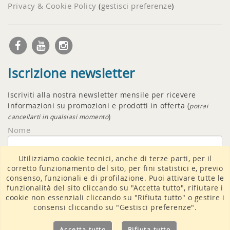
Privacy & Cookie Policy
(
gestisci preferenze
)
Iscrizione newsletter
Iscriviti alla nostra newsletter mensile per ricevere
informazioni su promozioni e prodotti in offerta (
potrai
)
cancellarti in qualsiasi momento
Nome
Utilizziamo cookie tecnici, anche di terze parti, per il
Email
corretto funzionamento del sito, per fini statistici e, previo
consenso, funzionali e di profilazione. Puoi attivare tutte le
funzionalità del sito cliccando su "Accetta tutto", rifiutare i
cookie non essenziali cliccando su "Rifiuta tutto" o gestire i
consensi cliccando su "Gestisci preferenze".
Accetto il
trattamento dati
Accetta tutto
Rifiuta tutto